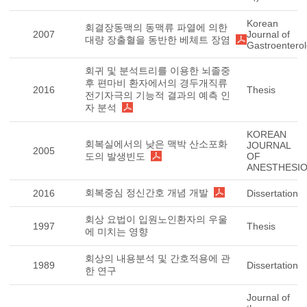
Korean
회결장동맥의 동맥류 파열에 의한
2007
Journal of
대량 장출혈을 동반한 베체트 장염
Gastroentero
회귀 및 분석트리를 이용한 뇌졸중
후 편마비 환자에서의 경두개직류
2016
Thesis
전기자극의 기능적 결과의 예측 인
자 분석
KOREAN
회복실에서의 낮은 맥박 산소포화
JOURNAL
2005
도의 발생빈도
OF
ANESTHESI
회복중심 정신간호 개념 개발
2016
Dissertation
회상 요법이 입원노인환자의 우울
1997
Thesis
에 미치는 영향
회상의 내용분석 및 간호적용에 관
1989
Dissertation
한 연구
Journal of