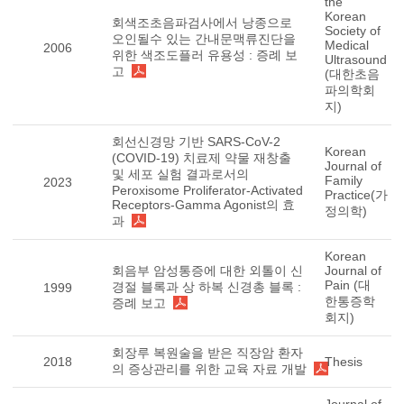
the
Korean
회색조초음파검사에서 낭종으로
Society of
오인될수 있는 간내문맥류진단을
Medical
2006
위한 색조도플러 유용성 : 증례 보
Ultrasound
고
(대한초음
파의학회
지)
회선신경망 기반 SARS-CoV-2
Korean
(COVID-19) 치료제 약물 재창출
Journal of
및 세포 실험 결과로서의
Family
2023
Peroxisome Proliferator-Activated
Practice(가
Receptors-Gamma Agonist의 효
정의학)
과
Korean
회음부 암성통증에 대한 외톨이 신
Journal of
Pain (대
경절 블록과 상 하복 신경총 블록 :
1999
한통증학
증례 보고
회지)
회장루 복원술을 받은 직장암 환자
2018
Thesis
의 증상관리를 위한 교육 자료 개발