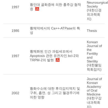
Neurosurgical
황인대 골화증에 의한 흉추강 협착
Society
1997
증
(대한신경
외과학회
지)
황체막에서의 Ca++-ATPase의 특
1986
Thesis
성
Korean
Journal of
the
황체화된 인간 과립세포에서
Fertility
Apoptosis 관련 유전자인 bcl-2와
1997
and
TRPM-2의 발현
Sterility
(대한불임
학회잡지)
Journal of
Korean
Academy
황화수소에 대한 후각감지역치 및
of Oral
구취, 흡연, 성 그리고 월경주기에
2002
Medicine
의한 영향
(대한구강
내과학회
지)