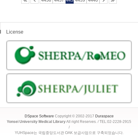
4436
4437
4438
4439
4440
License
DSpace Software
Copyright © 2002-2017
Duraspace
Yonsei University Medical Library
All right Reserves. / TEL:02-2228-2915
/
YUHSpace는 국립중앙도서관 OAK 보급사업으로 구축되었습니다.