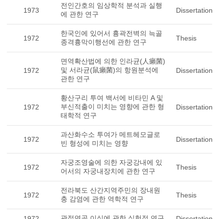
전인간호의 임상학적 분석과 실행
1973
Dissertation
에 관한 연구
한국인에 있어서 흉곽전벽의 늑골
1972
Thesis
종격흉막이행선에 관한 연구
면역확산법에 의한 인라균(人癩菌)
및 서라균(鼠癩菌)의 항원분석에
1972
Dissertation
관한 연구
황산구리 투여 백서에 비타민 A 및
부신적출이 미치는 영향에 관한 형
1972
Dissertation
태학적 연구
과산화수소 투여가 메트헤모글로
1972
Dissertation
빈 형성에 미치는 영향
자궁조영술에 의한 자궁강내에 있
1972
Thesis
어서의 자궁내장치에 관한 연구
전라북도 산간지역주민의 장내원
1972
Thesis
충 감염에 관한 역학적 연구
관절연골 이식에 관한 실험적 연구
1972
Dissertation