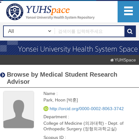
YUHSpace
Browse by Medical Student Research
Advisor
Name :
Park, Hoon [박훈]
http://orcid.org/0000-0002-8063-3742
Department :
College of Medicine (의과대학) - Dept. of
Orthopedic Surgery (정형외과학교실)
Scopus ID :