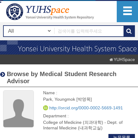
YUHSpace
Browse by Medical Student Research
Advisor
Name :
Park, Youngmok [박영목]
http://orcid.org/0000-0002-5669-1491
Department :
College of Medicine (의과대학) - Dept. of
Internal Medicine (내과학교실)
논문목록