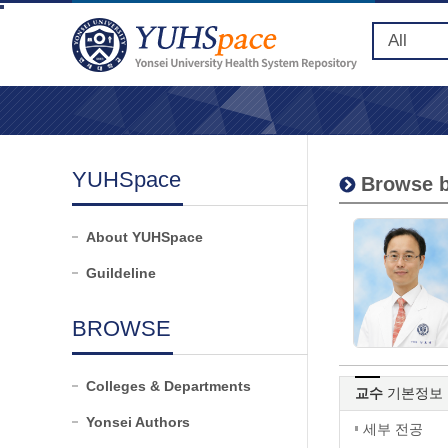
YUHSpace
Browse b
About YUHSpace
Guildeline
BROWSE
Colleges & Departments
교수
기본정보
Yonsei Authors
세부 전공