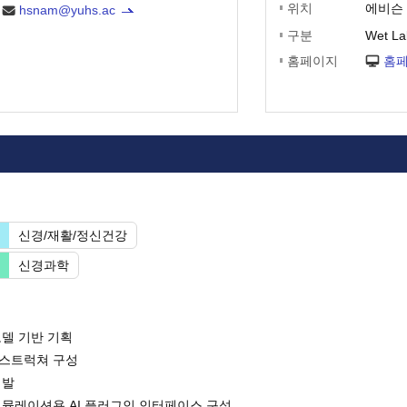
위치
에비슨 
hsnam@yuhs.ac
구분
Wet La
홈페이지
홈
신경/재활/정신건강
신경과학
모델 기반 기획
라스트럭쳐 구성
개발
 시뮬레이션용 AI 플러그인 인터페이스 구성