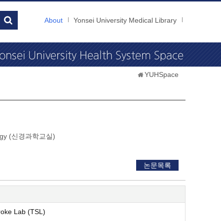
About
Yonsei University Medical Library
YUHSpace
rology (신경과학교실)
논문목록
roke Lab (TSL)