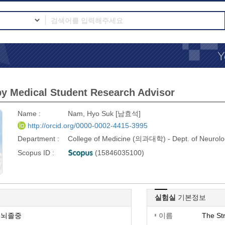
y Medical Student Research Advisor
Name :
Nam, Hyo Suk [남효석]
http://orcid.org/0000-0002-4415-3995
Department :
College of Medicine (의과대학) - Dept. of Neu
Scopus ID :
(15846035100)
실험실
기본정보
뇌졸중
이름
The St